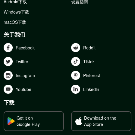
Android下载
设置指南
Windows下载
macOS下载
关于我们
Facebook
Reddit
Twitter
Tiktok
Instagram
Pinterest
Youtube
Linkedln
下载
Get it on
Download on the
Google Play
App Store